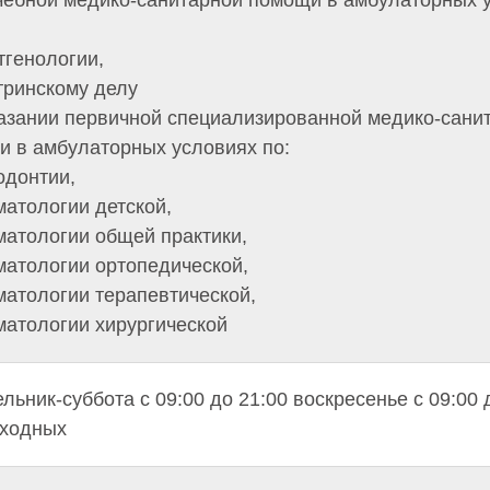
чебной медико-санитарной помощи в амбулаторных 
тгенологии,
тринскому делу
азании первичной специализированной медико-сани
 в амбулаторных условиях по:
одонтии,
матологии детской,
матологии общей практики,
матологии ортопедической,
матологии терапевтической,
матологии хирургической
льник-суббота с 09:00 до 21:00 воскресенье с 09:00 
ыходных