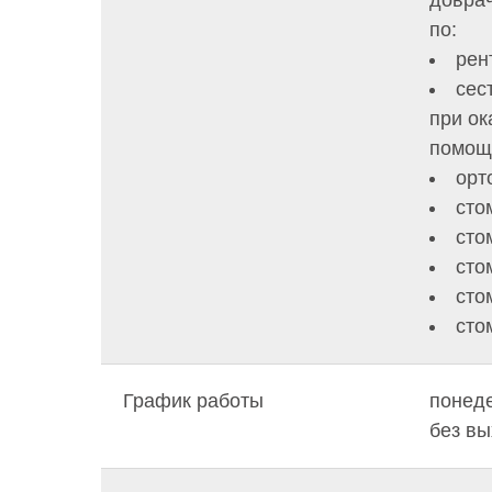
довра
по:
рен
сес
при ок
помощи
орт
сто
сто
сто
сто
сто
График работы
понеде
без в