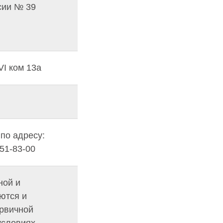
сии № 39
 VI ком 13а
по адресу:
251-83-00
ной и
ются и
ервичной